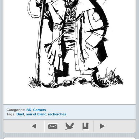
Categories:
BD
,
Carnets
Tags:
Duel
,
noir et blanc
,
recherches