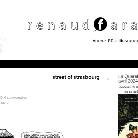
La Querel
»
avril 2024 
éditions Cas
au co-scé
BD
.
0
commentaires
t blanc
.