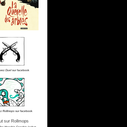
uvez
Duel
sur facebook
ez
Rollmops
sur facebook
ut sur Rollmops
The Hoochie Coochie (achat