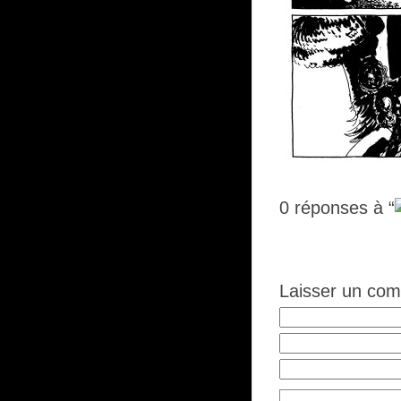
0
réponses à “
Laisser un co