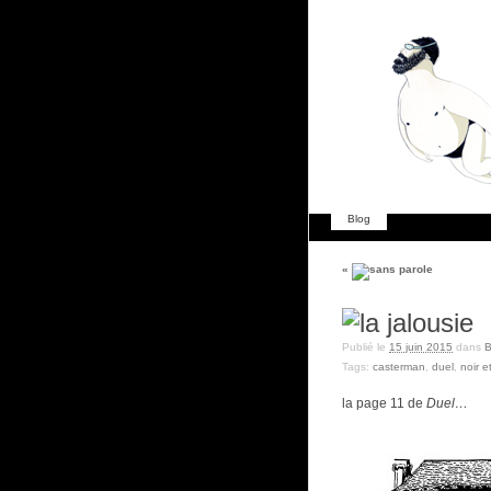
Blog
«
Publié le
15 juin 2015
dans
Tags:
casterman
,
duel
,
noir e
la page 11 de
Duel…