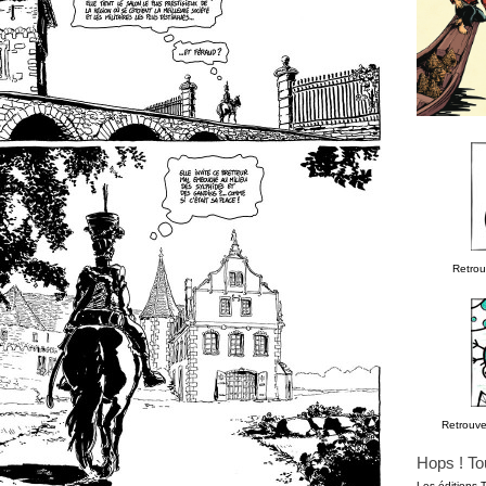
Retro
Retrouv
Hops ! To
Les éditions 