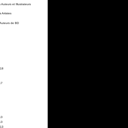
Auteurs et Illustrateurs
 Artistes
 Auteurs de BD
018
17
13
13
013