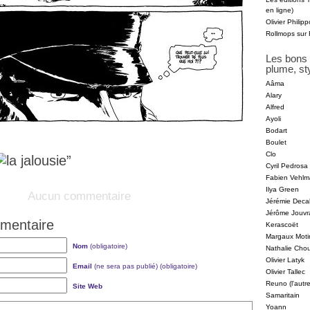
en ligne)
Olivier Phili
Rollmops sur
Les bons 
plume, st
Aâma
Alary
Alfred
Ayoli
Bodart
Boulet
Clo
”
Cyril Pedrosa
Fabien Vehl
Ilya Green
Aucun commentaire
Jérémie Decal
Jérôme Jouvr
mmentaire
Kerascoët
Margaux Moti
Nom
(obligatoire)
Nathalie Cho
Olivier Latyk
Email
(ne sera pas publié) (obligatoire)
Olivier Tallec
Reuno (l'autr
Site Web
Samaritain
Yoann