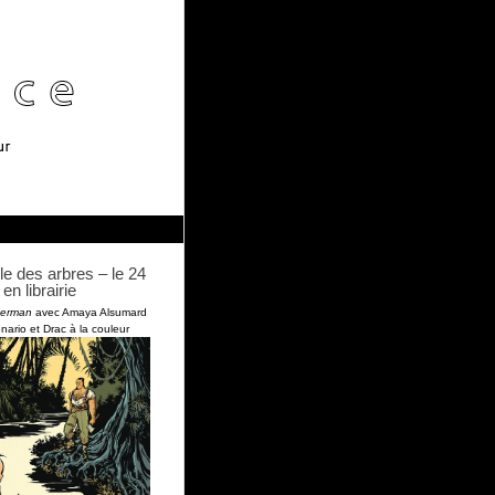
le des arbres – le 24
en librairie
terman
avec Amaya Alsumard
nario et Drac à la couleur