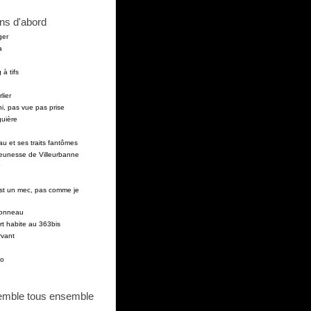
ns d'abord
ger
a
 à tifs
lier
i, pas vue pas prise
guière
au et ses traits fantômes
 jeunesse de Villeurbanne
est un mec, pas comme je
pponneau
t habite au 363bis
vant
to
emble tous ensemble