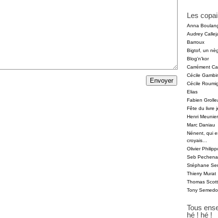
Les copai
Anna Boulan
Audrey Callej
Barroux
Bigtof, un nèg
Blog'n'kor
Carrément Car
Cécile Gambin
Cécile Roumi
Elias
Fabien Grolle
Fête du livre
Henri Meunier
Marc Daniau
Nénent, qui 
croyais…
Olivier Phili
Seb Pechenar
Stéphane Ser
Thierry Murat
Thomas Scot
Tony Semedo
Tous ens
hé ! hé !