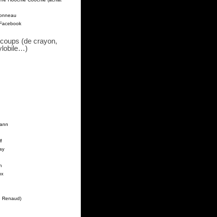
pponneau
 Facebook
coups (de crayon,
ylobile…)
mann
f
ay
n
ux
e Renaud)