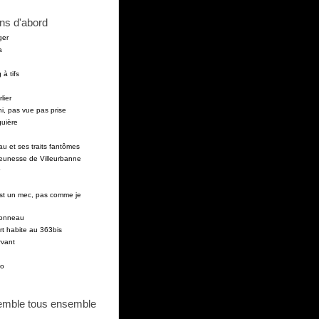
ns d'abord
ger
a
 à tifs
lier
i, pas vue pas prise
guière
au et ses traits fantômes
 jeunesse de Villeurbanne
est un mec, pas comme je
pponneau
t habite au 363bis
vant
to
emble tous ensemble