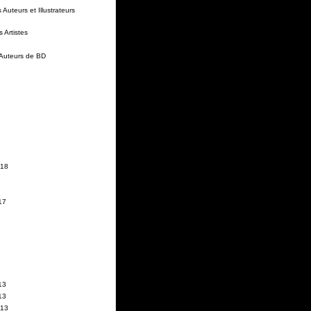
Auteurs et Illustrateurs
 Artistes
 Auteurs de BD
018
17
13
13
013