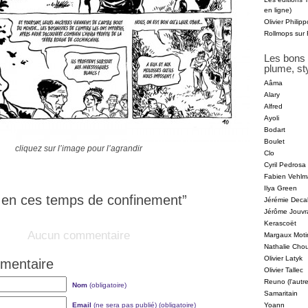
en ligne)
Olivier Phili
Rollmops sur
Les bons 
plume, st
Aâma
Alary
Alfred
Ayoli
Bodart
Boulet
cliquez sur l’image pour l’agrandir
Clo
Cyril Pedrosa
Fabien Vehl
Ilya Green
”
Jérémie Decal
Jérôme Jouvr
Kerascoët
Aucun commentaire
Margaux Moti
Nathalie Cho
Olivier Latyk
mmentaire
Olivier Tallec
Reuno (l'autr
Nom
(obligatoire)
Samaritain
Email
(ne sera pas publié) (obligatoire)
Yoann