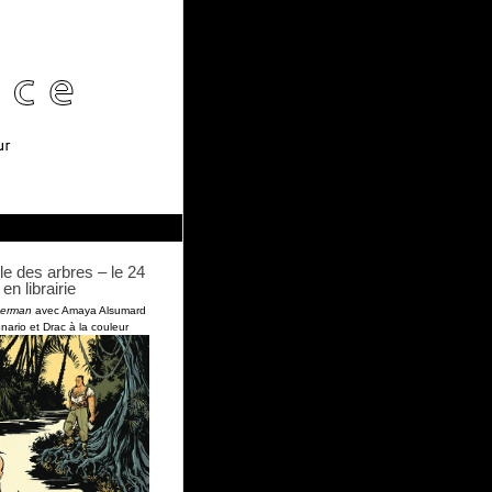
le des arbres – le 24
en librairie
terman
avec Amaya Alsumard
nario et Drac à la couleur