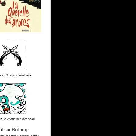
uvez
Duel
sur facebook
ez
Rollmops
sur facebook
ut sur Rollmops
The Hoochie Coochie (achat