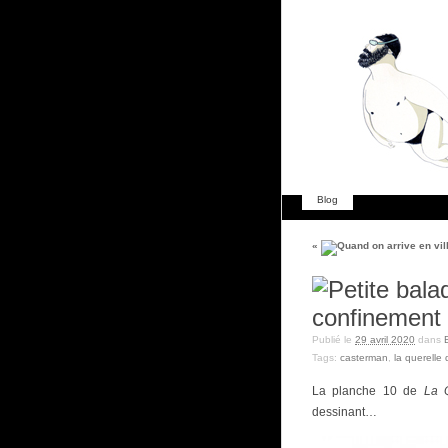
Blog
«
Publié le
29 avril 2020
dans
Tags:
casterman
,
la querelle
La planche 10 de
La 
dessinant…