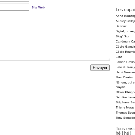
Site Web
Les copai
Anna Boulan
Audrey Callej
Barroux
Bigtof, un nèg
Blog'n'kor
Carrément Car
Cécile Gambin
Cécile Roumi
Elias
Fabien Grolle
Fête du livre
Henri Meunier
Marc Daniau
Nénent, qui 
croyais…
Olivier Phili
Seb Pechenar
Stéphane Ser
Thierry Murat
Thomas Scot
Tony Semedo
Tous ens
hé ! hé !