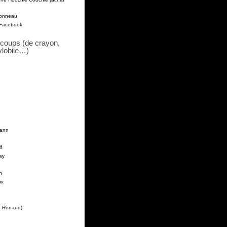
pponneau
 Facebook
coups (de crayon,
ylobile…)
mann
f
ay
n
ux
e Renaud)