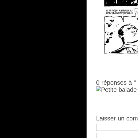
0
réponses à “
Laisser un co