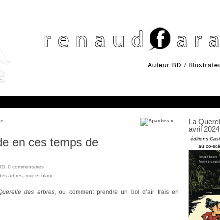
La Querel
»
avril 2024 
éditions Cas
au co-scé
BD
.
0
commentaires
 des arbres
,
noir et blanc
.
Querelle des arbres
, ou comment prendre un bol d’air frais en