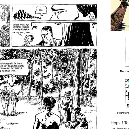
Retro
Retrouv
Hops ! To
Les éditions 