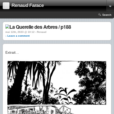
Renaud Farace
Search
mai 12th, 2023 @ 10:12 › Renaud
↓ Leave a comment
Extrait…