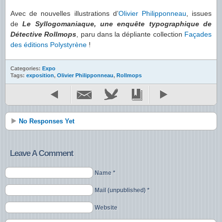
Avec de nouvelles illustrations d’
Olivier Philipponneau
, issues
de
Le Syllogomaniaque, une enquête typographique
de
Détective Rollmops
, paru dans la dépliante collection
Façades
des éditions Polystyrène
!
Categories:
Expo
Tags:
exposition
,
Olivier Philipponneau
,
Rollmops
No Responses Yet
Leave A Comment
Name *
Mail (unpublished) *
Website