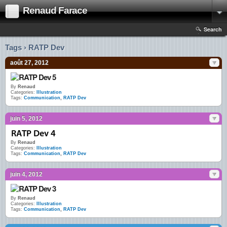
Renaud Farace
Search
Tags › RATP Dev
août 27, 2012
By
Renaud
Categories:
Illustration
Tags:
Communication
,
RATP Dev
juin 5, 2012
By
Renaud
Categories:
Illustration
Tags:
Communication
,
RATP Dev
juin 4, 2012
By
Renaud
Categories:
Illustration
Tags:
Communication
,
RATP Dev