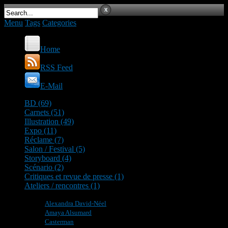
Menu
Tags
Categories
Home
RSS Feed
E-Mail
BD (69)
Carnets (51)
Illustration (49)
Expo (11)
Réclame (7)
Salon / Festival (5)
Storyboard (4)
Scénario (2)
Critiques et revue de presse (1)
Ateliers / rencontres (1)
Alexandra David-Néel
Amaya Alsumard
Casterman