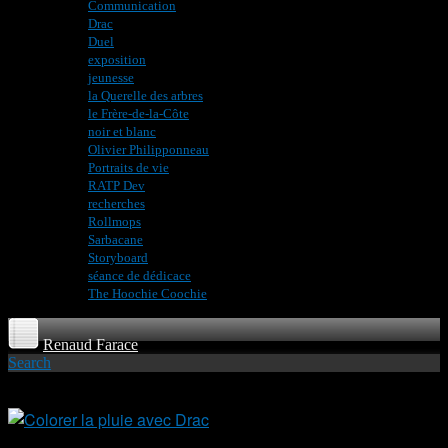
Communication
Drac
Duel
exposition
jeunesse
la Querelle des arbres
le Frère-de-la-Côte
noir et blanc
Olivier Philipponneau
Portraits de vie
RATP Dev
recherches
Rollmops
Sarbacane
Storyboard
séance de dédicace
The Hoochie Coochie
Renaud Farace
Search
mar
1
By
Renaud